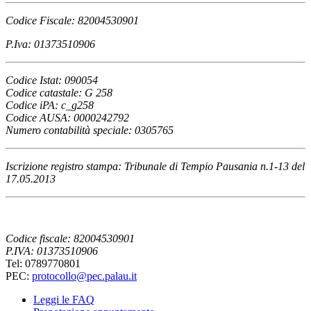
Codice Fiscale: 82004530901
P.Iva: 01373510906
Codice Istat: 090054
Codice catastale: G 258
Codice iPA: c_g258
Codice AUSA: 0000242792
Numero contabilità speciale: 0305765
Iscrizione registro stampa: Tribunale di Tempio Pausania n.1-13 del
17.05.2013
Codice fiscale: 82004530901
P.IVA: 01373510906
Tel: 0789770801
PEC:
protocollo@pec.palau.it
Leggi le FAQ