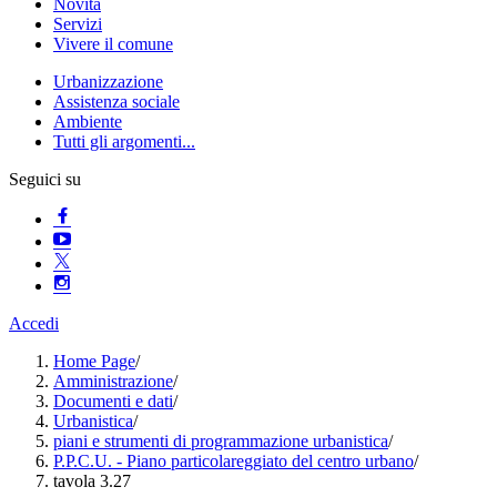
Novità
Servizi
Vivere il comune
Urbanizzazione
Assistenza sociale
Ambiente
Tutti gli argomenti...
Seguici su
Accedi
Home Page
/
Amministrazione
/
Documenti e dati
/
Urbanistica
/
piani e strumenti di programmazione urbanistica
/
P.P.C.U. - Piano particolareggiato del centro urbano
/
tavola 3.27