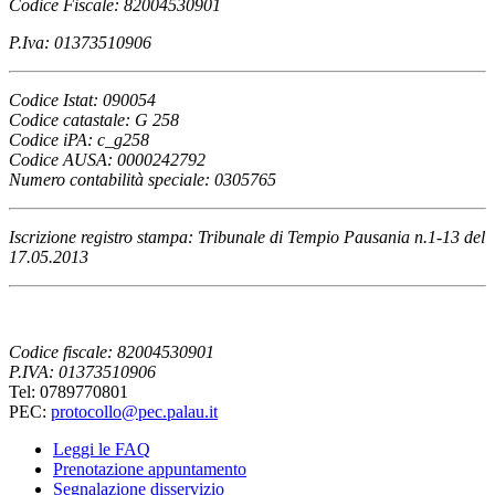
Codice Fiscale: 82004530901
P.Iva: 01373510906
Codice Istat: 090054
Codice catastale: G 258
Codice iPA: c_g258
Codice AUSA: 0000242792
Numero contabilità speciale: 0305765
Iscrizione registro stampa: Tribunale di Tempio Pausania n.1-13 del
17.05.2013
Codice fiscale: 82004530901
P.IVA: 01373510906
Tel: 0789770801
PEC:
protocollo@pec.palau.it
Leggi le FAQ
Prenotazione appuntamento
Segnalazione disservizio