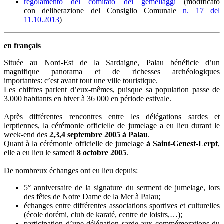
regolamento del comitato dei gemellaggi
(modificato
con deliberazione del Consiglio Comunale
n. 17 del
11.10.2013
)
en français
Située au Nord-Est de la Sardaigne, Palau bénéficie d’un
magnifique panorama et de richesses archéologiques
importantes: c’est avant tout une ville touristique.
Les chiffres parlent d’eux-mêmes, puisque sa population passe de
3.000 habitants en hiver à 36 000 en période estivale.
Après différentes rencontres entre les délégations sardes et
lerptiennes, la cérémonie officielle de jumelage a eu lieu durant le
week-end des
2,3,4 septembre 2005
à Palau
.
Quant à la cérémonie officielle de jumelage
à Saint-Genest-Lerpt
,
elle a eu lieu le samedi
8 octobre 2005
.
De nombreux échanges ont eu lieu depuis:
5° anniversaire de la signature du serment de jumelage, lors
des fêtes de Notre Dame de la Mer à Palau;
échanges entre différentes associations sportives et culturelles
(école dorémi, club de karaté, centre de loisirs,…);
participation d’une délégation sarde aux commémorations du