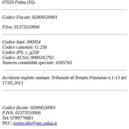
07020 Palau (SS)
Codice Fiscale: 82004530901
P.Iva: 01373510906
Codice Istat: 090054
Codice catastale: G 258
Codice iPA: c_g258
Codice AUSA: 0000242792
Numero contabilità speciale: 0305765
Iscrizione registro stampa: Tribunale di Tempio Pausania n.1-13 del
17.05.2013
Codice fiscale: 82004530901
P.IVA: 01373510906
Tel: 0789770801
PEC:
protocollo@pec.palau.it