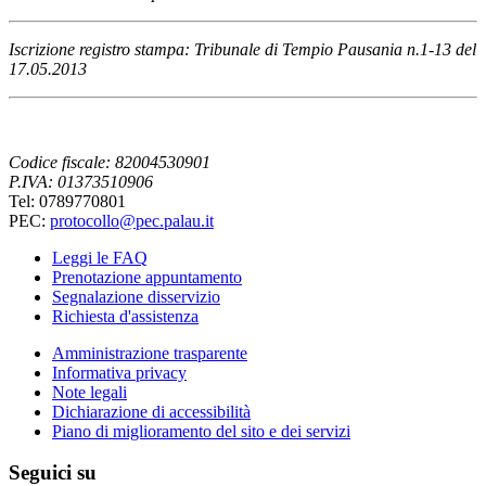
Iscrizione registro stampa: Tribunale di Tempio Pausania n.1-13 del
17.05.2013
Codice fiscale: 82004530901
P.IVA: 01373510906
Tel: 0789770801
PEC:
protocollo@pec.palau.it
Leggi le FAQ
Prenotazione appuntamento
Segnalazione disservizio
Richiesta d'assistenza
Amministrazione trasparente
Informativa privacy
Note legali
Dichiarazione di accessibilità
Piano di miglioramento del sito e dei servizi
Seguici su