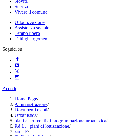
Novità
Servizi
Vivere il comune
Urbanizzazione
Assistenza sociale
Tempo libero
Tutti gli argomenti...
Seguici su
Accedi
Home Page
/
Amministrazione
/
Documenti e dati
/
Urbanistica
/
piani e strumenti di programmazione urbanistica
/
P.d.L. - piani di lottizzazione
/
zona F
/