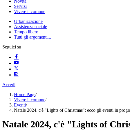
Novità
Servizi
Vivere il comune
Urbanizzazione
Assistenza sociale
Tempo libero
Tutti gli argomenti...
Seguici su
Accedi
Home Page
/
Vivere il comune
/
Eventi
/
Natale 2024, c'è "Lights of Christmas": ecco gli eventi in pro
Natale 2024, c'è "Lights of Chri