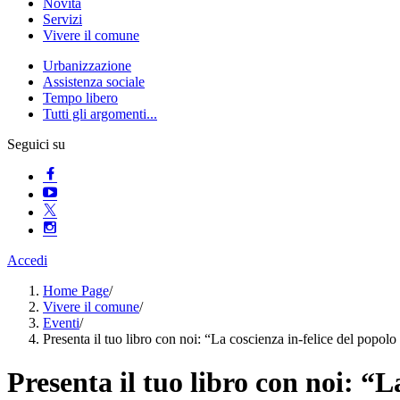
Novità
Servizi
Vivere il comune
Urbanizzazione
Assistenza sociale
Tempo libero
Tutti gli argomenti...
Seguici su
Accedi
Home Page
/
Vivere il comune
/
Eventi
/
Presenta il tuo libro con noi: “La coscienza in-felice del popolo
Presenta il tuo libro con noi: “L