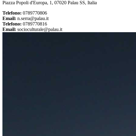
Piazza Popoli d'Europa, 1, 07020 Palau SS, Italia
Telefono:
0789770806
Email:
n.serra@palau.it
Telefono:
0789770816
Email:
socioculturale@palau.it