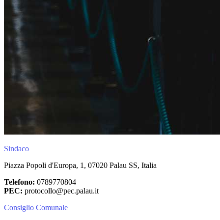
Sindaco
Piazza Popoli d'Europa, 1, 07020 Palau SS, Italia
Telefono:
0789770804
PEC:
protocollo@pec.palau.it
Consiglio Comunale