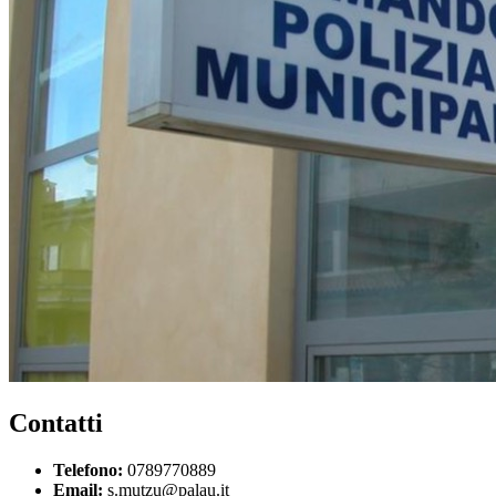
Contatti
Telefono:
0789770889
Email:
s.mutzu@palau.it