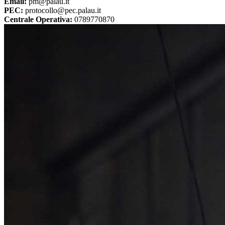
Email:
pm@palau.it
PEC:
protocollo@pec.palau.it
Centrale Operativa:
0789770870