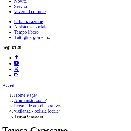
Novità
Servizi
Vivere il comune
Urbanizzazione
Assistenza sociale
Tempo libero
Tutti gli argomenti...
Seguici su
Accedi
Home Page
/
Amministrazione
/
Personale amministrativo
/
vigilanza - polizia locale
/
Teresa Grassano
Teresa Grassano