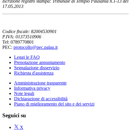
Iscrizione registro stampa: Tribunale di Tempio Pausania n.1-13 del
17.05.2013
Codice fiscale: 82004530901
P.IVA: 01373510906
Tel: 0789770801
PEC:
protocollo@pec.palau.it
Leggi le FAQ
Prenotazione appuntamento
Segnalazione disservizio
Richiesta d'assistenza
Amministrazione trasparente
Informativa privacy
Note legali
Dichiarazione di accessibilità
Piano di miglioramento del sito e dei servizi
Seguici su
X