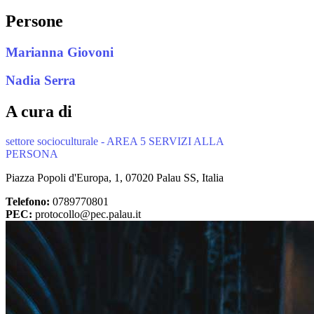
Persone
Marianna Giovoni
Nadia Serra
A cura di
settore socioculturale - AREA 5 SERVIZI ALLA
PERSONA
Piazza Popoli d'Europa, 1, 07020 Palau SS, Italia
Telefono:
0789770801
PEC:
protocollo@pec.palau.it